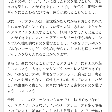
ったものや、少しデザインに凝ったものを選ぶことで、おし
ゃれを楽しむことができます。さりげない配色や、細部のデ
ザインにこだわるだけでも、気分が変わることでしょう。
次に、ヘアスタイルは、清潔感がありながらもおしゃれを楽
しむ重要なポイントです。長い髪の人は、きれいにまとめた
ヘアスタイルを工夫することで、顔周りをすっきりと見せる
ことができます。また、ヘアアクセサリーを使う場合は、シ
ンプルで機能的なものを選びましょう。小さなリボンやシン
プルなバレッタなど、控えめながらもおしゃれを感じさせる
アイテムを取り入れることができます。
さらに、身につけることができるアクセサリーにも工夫を凝
らしましょう。大きなイヤリングやネックレスは不向きです
が、小さなピアスや、華奢なブレスレット、腕時計は、患者
さんへの影響も少なく、個性を出すのに適しています。ただ
し、衛生面を考慮して、簡単に消毒できる素材のものを選ぶ
ようにしましょう。
最後に、足元のファッションも重要です。快適でありなが
ら、スタイリッシュなデザインのナースシューズも多く販売
されています。足元からおしゃれを意識することで、全体の