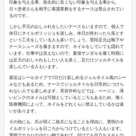
印象を与える事、衛生的に良くない印象を与える事から、
日々患者さんを相手に看護業務をするナースは禁止されてい
るのです。
しかし手元のおしゃれをしたいナースもいますので、個人で
休日にネイルポリッシュを楽しみ、休日が終わったら落とす
という工夫をしている人も多いでしょう。普段足元は靴下や
ナースシューズを履きますので、ネイルをしていても隠れて
います。仕事中は見えないので、夏場サンダルを履く時期に
は足元のおしゃれもしたい人も多く、足だけジェルネイルを
楽しんでいる人もいます。
最近はシールタイプで1日だけ楽しめるジェルネイル風のシー
ルなどもあるため、ナースでジェルネイルを日常的につけら
れない人でも楽しめます。美容外科などでは、ベージュ、薄
いピンクのネイルは可能としているところもあるため、働く
医療機関によって、ネイルをどれくらい禁止しているかは違
いがあります。
その他にも、爪が弱く二枚爪になることを理由に、透明のネ
イルポリッシュを日ごろからつけているという人もいます。
透明でテカりの少ない物であれば、付けても目立ちませんの